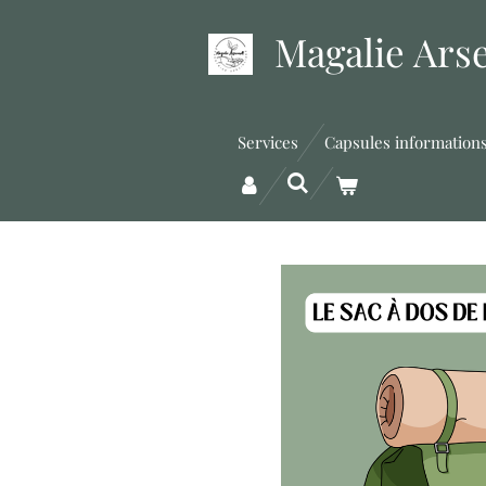
Passer
Magalie Ars
au
contenu
principal
Services
Capsules information