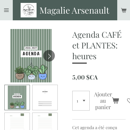
Passer
Magalie Arsenault
au
contenu
principal
Agenda CAFÉ
et PLANTES:
heures
5,00 $CA
Ajouter
au
panier
Cet agenda a été conçu